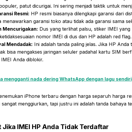
opuler, patut dicurigai. Ini sering menjadi taktik untuk menj
ransi Resmi:
HP resmi biasanya dilengkapi garansi dari dist
 menawarkan garansi toko atau tidak ada garansi sama sekal
 Mencurigakan:
Dus yang terlihat palsu, stiker IMEI yang
a ketidaksesuaian nomor IMEI di dus dan HP adalah red flag.
yal Mendadak:
Ini adalah tanda paling jelas. Jika HP Anda 
idak bisa mengakses jaringan seluler padahal kartu SIM ber
IMEI Anda diblokir.
a mengganti nada dering WhatsApp dengan lagu sendiri
nemukan iPhone terbaru dengan harga separuh harga res
i sangat menggiurkan, tapi justru ini adalah tanda bahaya 
 Jika IMEI HP Anda Tidak Terdaftar