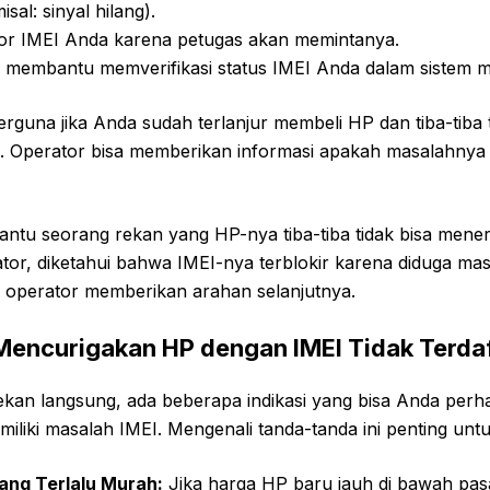
sal: sinyal hilang).
r IMEI Anda karena petugas akan memintanya.
 membantu memverifikasi status IMEI Anda dalam sistem m
erguna jika Anda sudah terlanjur membeli HP dan tiba-tiba t
. Operator bisa memberikan informasi apakah masalahnya t
tu seorang rekan yang HP-nya tiba-tiba tidak bisa meneri
r, diketahui bahwa IMEI-nya terblokir karena diduga masu
s operator memberikan arahan selanjutnya.
encurigakan HP dengan IMEI Tidak Terdaf
cekan langsung, ada beberapa indikasi yang bisa Anda perh
iliki masalah IMEI. Mengenali tanda-tanda ini penting un
ang Terlalu Murah:
Jika harga HP baru jauh di bawah pas