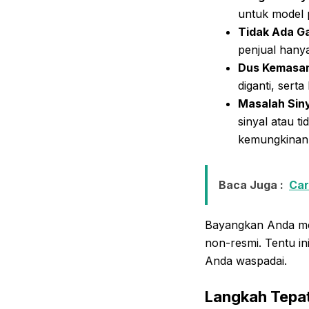
untuk model p
Tidak Ada Ga
penjual hanya
Dus Kemasan
diganti, sert
Masalah Sin
sinyal atau t
kemungkinan 
Baca Juga :
Car
Bayangkan Anda me
non-resmi. Tentu in
Anda waspadai.
Langkah Tepat