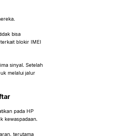
ereka.
idak bisa
erkait blokir IMEI
ma sinyal. Setelah
k melalui jalur
tar
atikan pada HP
tuk kewaspadaan.
aran, terutama