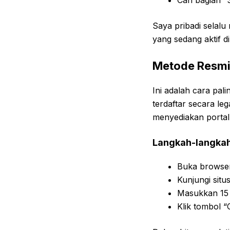
Cari bagian “
Saya pribadi selal
yang sedang aktif d
Metode Resmi:
Ini adalah cara pa
terdaftar secara le
menyediakan portal
Langkah-langkah
Buka browser
Kunjungi situ
Masukkan 15 
Klik tombol “