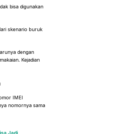
idak bisa digunakan
dari skenario buruk
barunya dengan
emakaian. Kejadian
a
nomor IMEI
anya nomornya sama
isa Jadi