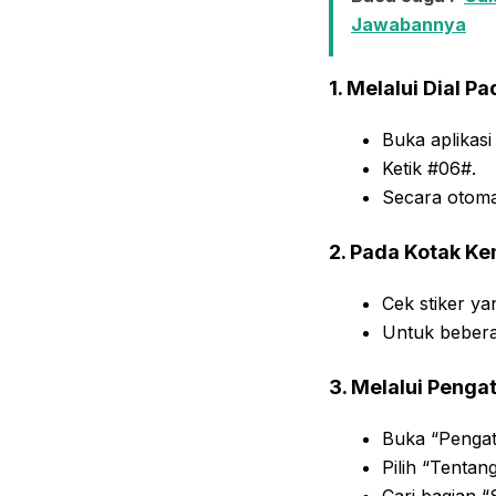
Jawabannya
1. Melalui Dial Pa
Buka aplikasi
Ketik #06#.
Secara otoma
2. Pada Kotak K
Cek stiker y
Untuk bebera
3. Melalui Penga
Buka “Pengat
Pilih “Tentan