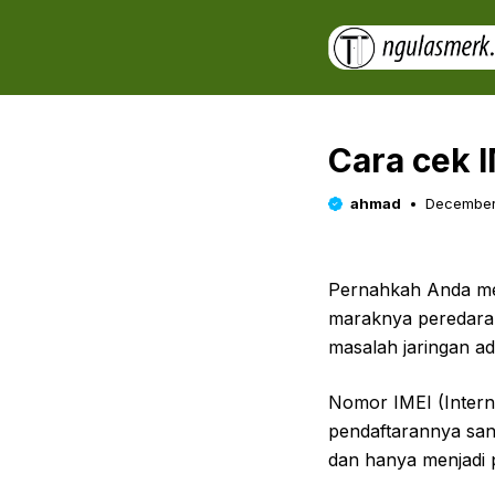
Skip
to
content
Cara cek I
ahmad
December
Pernahkah Anda mer
maraknya peredaran
masalah jaringan ad
Nomor IMEI (Interna
pendaftarannya san
dan hanya menjadi p