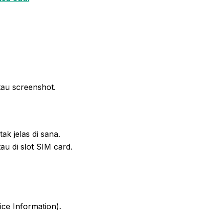
tau screenshot.
k jelas di sana.
u di slot SIM card.
ce Information).