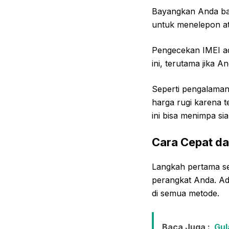
Bayangkan Anda bar
untuk menelepon at
Pengecekan IMEI ada
ini, terutama jika A
Seperti pengalaman
harga rugi karena t
ini bisa menimpa siap
Cara Cepat d
Langkah pertama s
perangkat Anda. A
di semua metode.
Baca Juga :
Gul