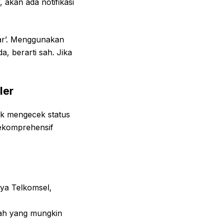
 akan ada notifikasi
tar’. Menggunakan
a, berarti sah. Jika
ler
uk mengecek status
sekomprehensif
ya Telkomsel,
lah yang mungkin