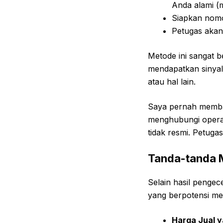
Anda alami (mi
Siapkan nomo
Petugas akan
Metode ini sangat b
mendapatkan sinyal
atau hal lain.
Saya pernah memban
menghubungi operato
tidak resmi. Petuga
Tanda-tanda M
Selain hasil penge
yang berpotensi mem
Harga Jual y