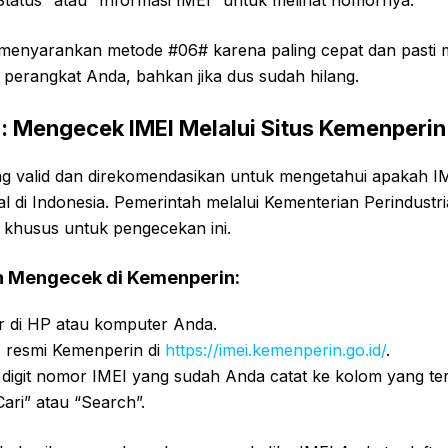
Status” atau “Informasi IMEI” untuk melihat nomornya.
u menyarankan metode #06# karena paling cepat dan pasti
i perangkat Anda, bahkan jika dus sudah hilang.
 Mengecek IMEI Melalui Situs Kemenperin
ling valid dan direkomendasikan untuk mengetahui apakah 
gal di Indonesia. Pemerintah melalui Kementerian Perindust
 khusus untuk pengecekan ini.
 Mengecek di Kemenperin:
 di HP atau komputer Anda.
s resmi Kemenperin di
https://imei.kemenperin.go.id/
.
digit nomor IMEI yang sudah Anda catat ke kolom yang ter
Cari” atau “Search”.