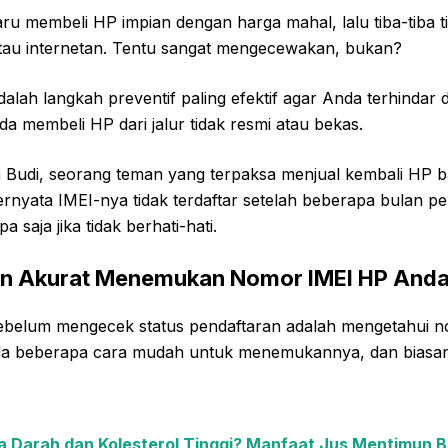
u membeli HP impian dengan harga mahal, lalu tiba-tiba t
au internetan. Tentu sangat mengecewakan, bukan?
lah langkah preventif paling efektif agar Anda terhindar 
nda membeli HP dari jalur tidak resmi atau bekas.
 Budi, seorang teman yang terpaksa menjual kembali HP 
ernyata IMEI-nya tidak terdaftar setelah beberapa bulan p
a saja jika tidak berhati-hati.
an Akurat Menemukan Nomor IMEI HP And
ebelum mengecek status pendaftaran adalah mengetahui 
da beberapa cara mudah untuk menemukannya, dan bias
a Darah dan Kolesterol Tinggi? Manfaat Jus Mentimun B