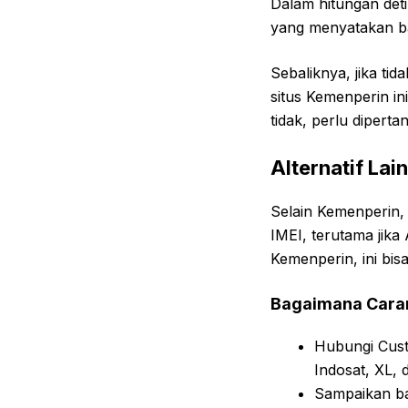
Dalam hitungan deti
yang menyatakan ba
Sebaliknya, jika ti
situs Kemenperin ini
tidak, perlu diperta
Alternatif Lai
Selain Kemenperin,
IMEI, terutama jik
Kemenperin, ini bis
Bagaimana Cara
Hubungi Cust
Indosat, XL, dl
Sampaikan ba