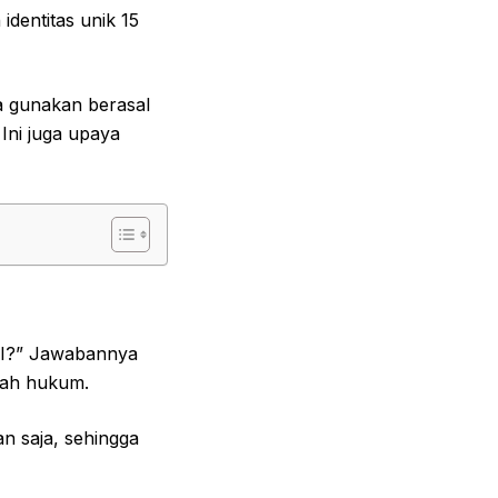
identitas unik 15
a gunakan berasal
 Ini juga upaya
EI?” Jawabannya
alah hukum.
an saja, sehingga