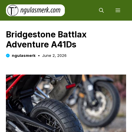
Skip
Men
to
content
Bridgestone Battlax
Adventure A41Ds
ngulasmerk
June 2, 2026