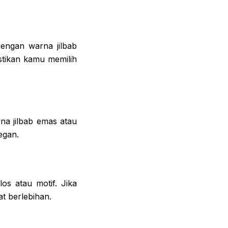
engan warna jilbab
stikan kamu memilih
a jilbab emas atau
egan.
s atau motif. Jika
at berlebihan.