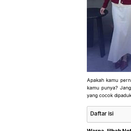
Apakah kamu perna
kamu punya? Jangan
yang cocok dipadu
Daftar isi
Warna Jilbab Net