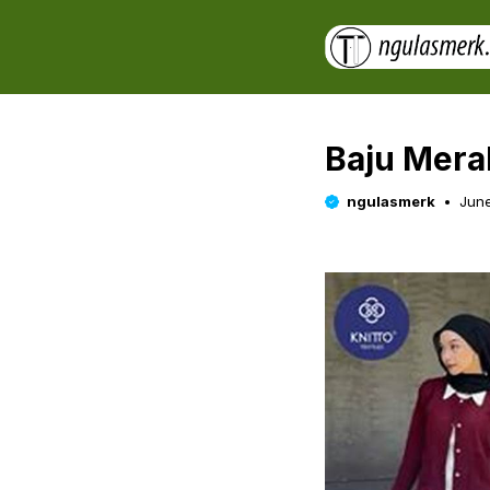
Skip
to
content
Baju Mera
ngulasmerk
June