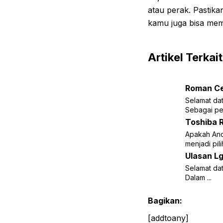
atau perak. Pastika
kamu juga bisa mem
Artikel Terkait
Roman Ce
Selamat da
Sebagai penu
Toshiba R
Apakah And
menjadi pilih
Ulasan Lg
Selamat dat
Dalam ...
Bagikan:
[addtoany]