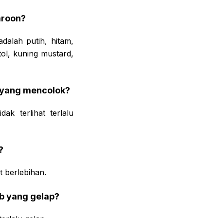
aroon?
alah putih, hitam,
tol, kuning mustard,
 yang mencolok?
k terlihat terlalu
?
t berlebihan.
b yang gelap?