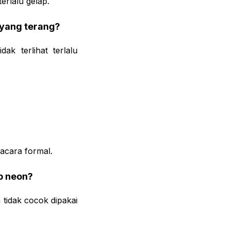
erlalu gelap.
yang terang?
k terlihat terlalu
 acara formal.
b neon?
 tidak cocok dipakai