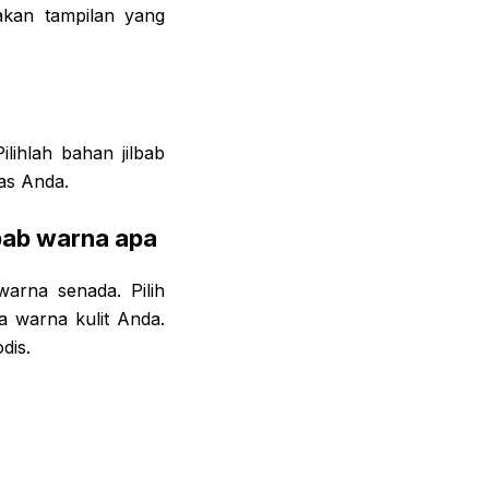
akan tampilan yang
lihlah bahan jilbab
tas Anda.
bab warna apa
arna senada. Pilih
ta warna kulit Anda.
dis.