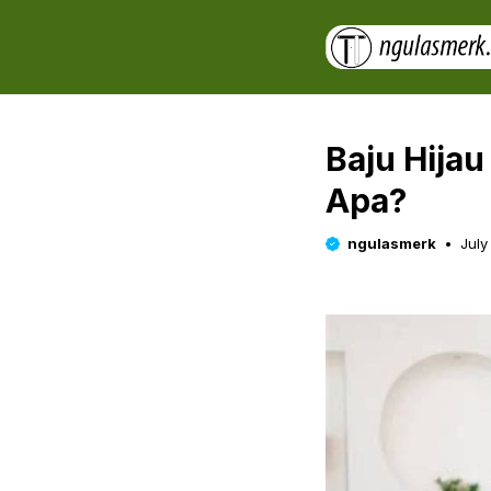
Skip
to
content
Baju Hija
Apa?
ngulasmerk
July