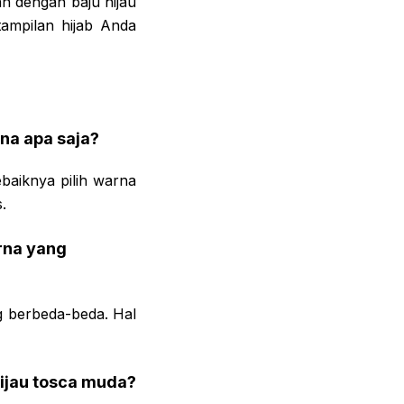
an dengan baju hijau
tampilan hijab Anda
na apa saja?
baiknya pilih warna
.
rna yang
g berbeda-beda. Hal
hijau tosca muda?