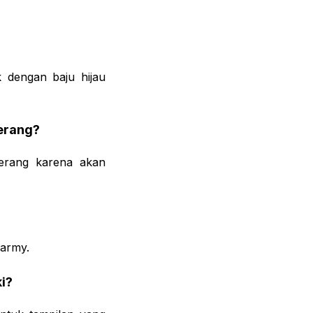
k dengan baju hijau
erang?
erang karena akan
 army.
i?