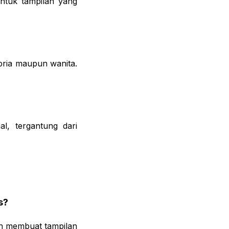
ntuk tampilan yang
pria maupun wanita.
l, tergantung dari
s?
an membuat tampilan