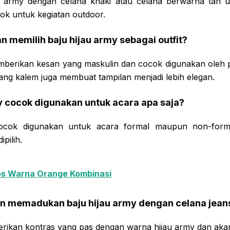
u army dengan celana khaki atau celana berwarna tan u
cok untuk kegiatan outdoor.
n memilih baju hijau army sebagai outfit?
mberikan kesan yang maskulin dan cocok digunakan oleh 
ang kalem juga membuat tampilan menjadi lebih elegan.
my cocok digunakan untuk acara apa saja?
ocok digunakan untuk acara formal maupun non-forma
pilih.
s Warna Orange Kombinasi
an memadukan baju hijau army dengan celana jean
rikan kontras yang pas dengan warna hijau army dan ak