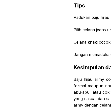
Tips
Padukan baju hijau 
Pilih celana jeans u
Celana khaki cocok
Jangan memadukan 
Kesimpulan da
Baju hijau army c
formal maupun non-
abu-abu, atau cokl
yang casual dan sa
army dengan celana