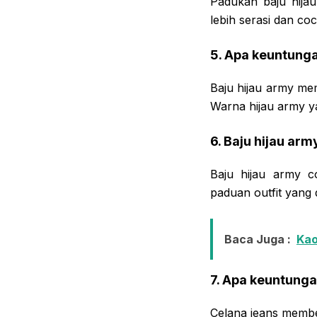
Padukan baju hija
lebih serasi dan co
5. Apa keuntunga
Baju hijau army me
Warna hijau army y
6. Baju hijau ar
Baju hijau army c
paduan outfit yang di
Baca Juga :
Kao
7. Apa keuntung
Celana jeans membe