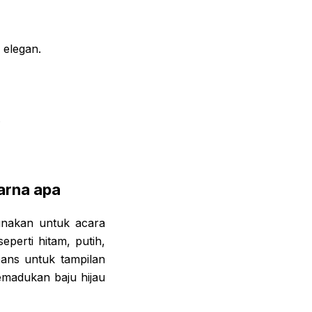
 elegan.
.
arna apa
unakan untuk acara
perti hitam, putih,
eans untuk tampilan
emadukan baju hijau