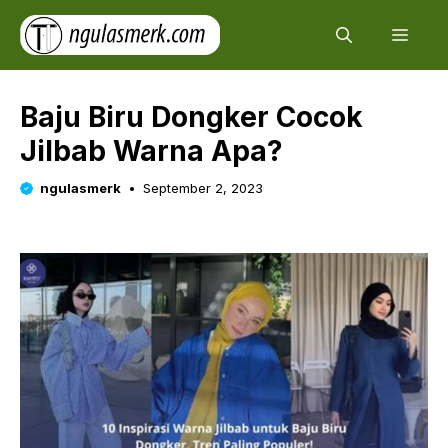
Skip
Men
to
content
Baju Biru Dongker Cocok
Jilbab Warna Apa?
ngulasmerk
September 2, 2023