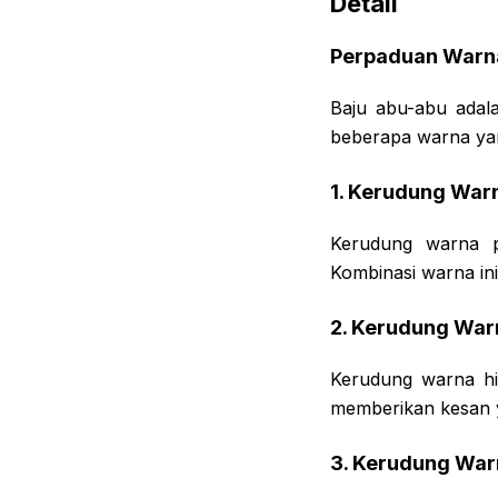
Detail
Perpaduan Warna
Baju abu-abu adal
beberapa warna yan
1. Kerudung Warn
Kerudung warna p
Kombinasi warna in
2. Kerudung War
Kerudung warna hi
memberikan kesan y
3. Kerudung War