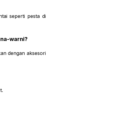
ai seperti pesta di
rna-warni?
kan dengan aksesori
t.