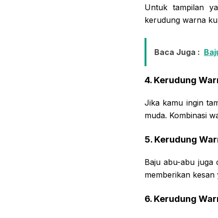
Untuk tampilan y
kerudung warna kuni
Baca Juga :
Baj
4. Kerudung Wa
Jika kamu ingin ta
muda. Kombinasi wa
5. Kerudung War
Baju abu-abu juga 
memberikan kesan y
6. Kerudung War