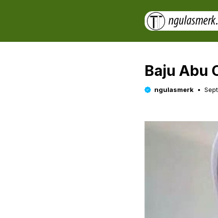
Skip
to
content
Baju Abu 
ngulasmerk
Sep