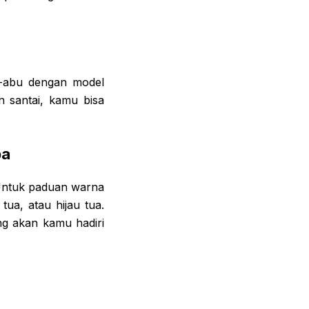
u-abu dengan model
an santai, kamu bisa
pa
 Untuk paduan warna
ua, atau hijau tua.
ng akan kamu hadiri